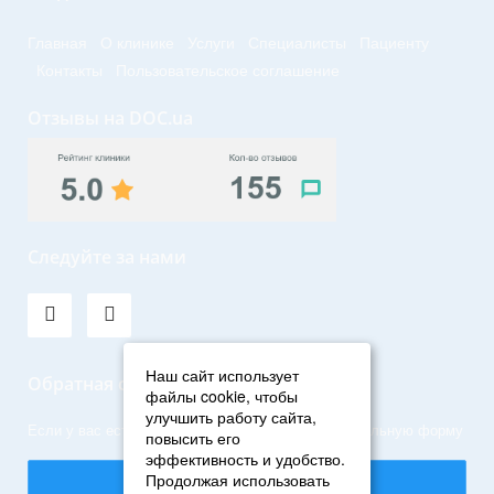
Главная
О клинике
Услуги
Специалисты
Пациенту
Контакты
Пользовательское соглашение
Отзывы на DOC.ua
Следуйте за нами
Наш сайт использует
Обратная связь
файлы cookie, чтобы
улучшить работу сайта,
Если у вас есть вопросы, задайте их через специальную форму
повысить его
эффективность и удобство.
Написать нам
Продолжая использовать