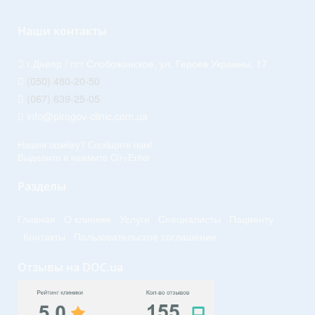
Наши контакты
г.Днепр / пгт Слобожанское, ул. Героев Украины, 17
(050) 480-20-50
(067) 639-25-05
info@pirogov-clinic.com.ua
Нашли ошибку? Сообщите нам!
Выделите и нажмите Ctr+Enter
Разделы
Главная
О клинике
Услуги
Специалисты
Пациенту
Контакты
Пользовательское соглашение
Отзывы на DOC.ua