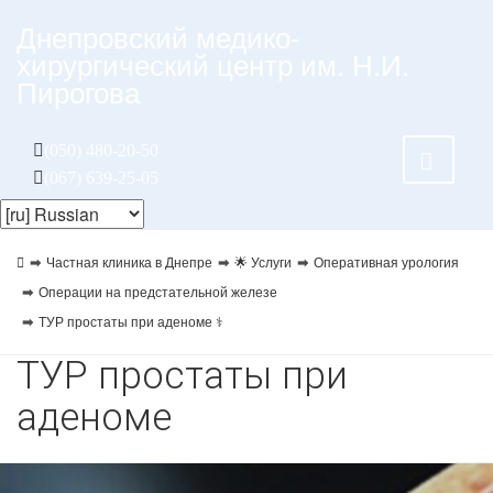
Днепровский медико-
хирургический центр им. Н.И.
Пирогова
(050) 480-20-50
(067) 639-25-05
Частная клиника в Днепре
🌟 Услуги
Оперативная урология
Операции на предстательной железе
ТУР простаты при аденоме ⚕️
ТУР простаты при
аденоме