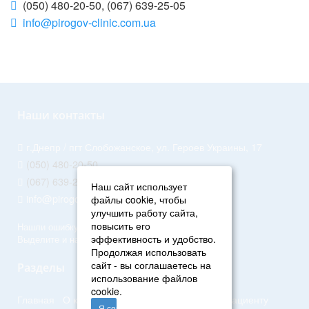
(050) 480-20-50, (067) 639-25-05
info@pirogov-clinic.com.ua
Наши контакты
г.Днепр / пгт Слобожанское, ул. Героев Украины, 17
(050) 480-20-50
(067) 639-25-05
Наш сайт использует
info@pirogov-clinic.com.ua
файлы cookie, чтобы
улучшить работу сайта,
повысить его
Нашли ошибку? Сообщите нам!
эффективность и удобство.
Выделите и нажмите Ctr+Enter
Продолжая использовать
сайт - вы соглашаетесь на
Разделы
использование файлов
cookie.
Главная
О клинике
Услуги
Специалисты
Пациенту
Я согласен