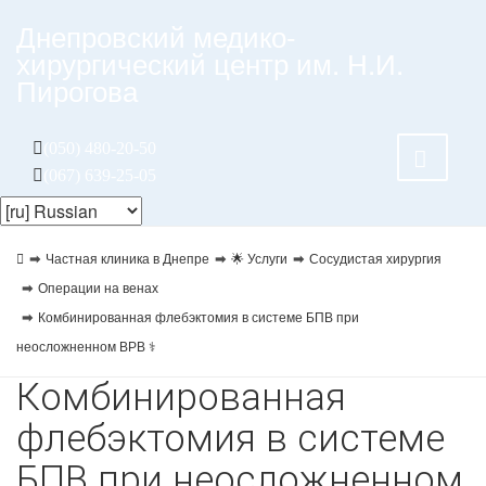
Днепровский медико-
хирургический центр им. Н.И.
Пирогова
(050) 480-20-50
(067) 639-25-05
Частная клиника в Днепре
🌟 Услуги
Сосудистая хирургия
Операции на венах
Комбинированная флебэктомия в системе БПВ при
неосложненном ВРВ ⚕️
Комбинированная
флебэктомия в системе
БПВ при неосложненном