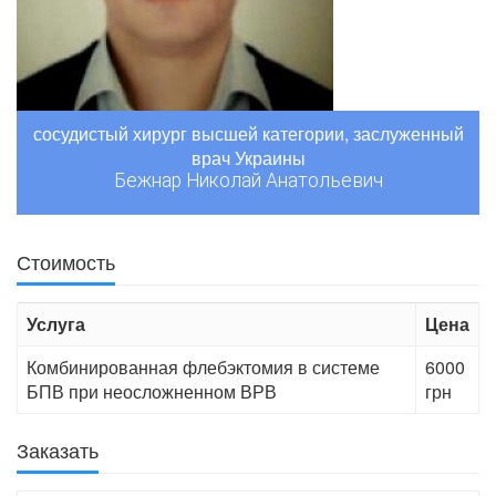
сосудистый хирург высшей категории, заслуженный
врач Украины
Бежнар Николай Анатольевич
Стоимость
Услуга
Цена
Комбинированная флебэктомия в системе
6000
БПВ при неосложненном ВРВ
грн
Заказать