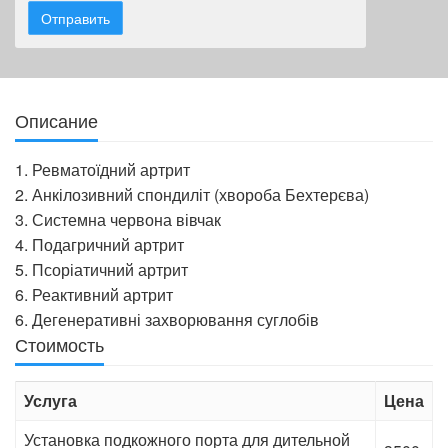
Описание
1. Ревматоїдний артрит
2. Анкілозивний спондиліт (хвороба Бехтерєва)
3. Системна червона вівчак
4. Подагричний артрит
5. Псоріатичний артрит
6. Реактивний артрит
6. Дегенеративні захворювання суглобів
Стоимость
Услуга
Цена
Установка подкожного порта для дительной