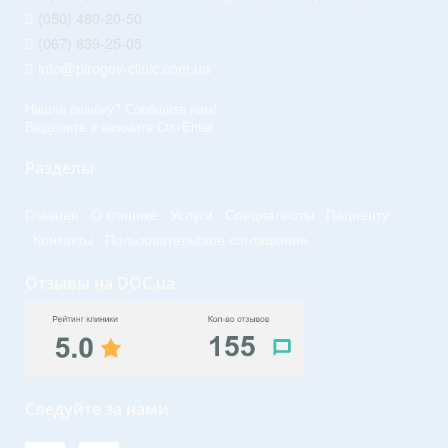
(050) 480-20-50
(067) 639-25-05
info@pirogov-clinic.com.ua
Нашли ошибку? Сообщите нам!
Выделите и нажмите Ctr+Enter
Разделы
Главная
О клинике
Услуги
Специалисты
Пациенту
Контакты
Пользовательское соглашение
Отзывы на DOC.ua
Следуйте за нами