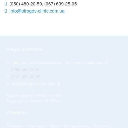
(050) 480-20-50, (067) 639-25-05
info@pirogov-clinic.com.ua
Наши контакты
г.Днепр / пгт Слобожанское, ул. Героев Украины, 17
(050) 480-20-50
(067) 639-25-05
info@pirogov-clinic.com.ua
Нашли ошибку? Сообщите нам!
Выделите и нажмите Ctr+Enter
Разделы
Главная
О клинике
Услуги
Специалисты
Пациенту