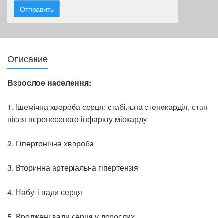
Описание
Взрослое населення:
1. Ішемічна хвороба серця: стабільна стенокардія, стан
після перенесеного інфаркту міокарду
2. Гіпертонічна хвороба
3. Вторинна артеріальна гіпертензія
4. Набуті вади серця
5. Вроджені вади серця у дорослих