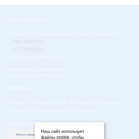
Наши контакты
г.Днепр / пгт Слобожанское, ул. Героев Украины, 17
(050) 480-20-50
(067) 639-25-05
info@pirogov-clinic.com.ua
Нашли ошибку? Сообщите нам!
Выделите и нажмите Ctr+Enter
Разделы
Главная
О клинике
Услуги
Специалисты
Пациенту
Контакты
Пользовательское соглашение
Отзывы на DOC.ua
Наш сайт использует
файлы cookie, чтобы