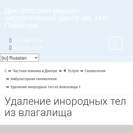
Днепровский медико-
хирургический центр им. Н.И.
Пирогова
(050) 480-20-50
(067) 639-25-05
Частная клиника в Днепре
🌟 Услуги
Гинекология
Амбулаторная гинекология
Удаление инородных тел из влагалища ⚕️
Удаление инородных тел
из влагалища