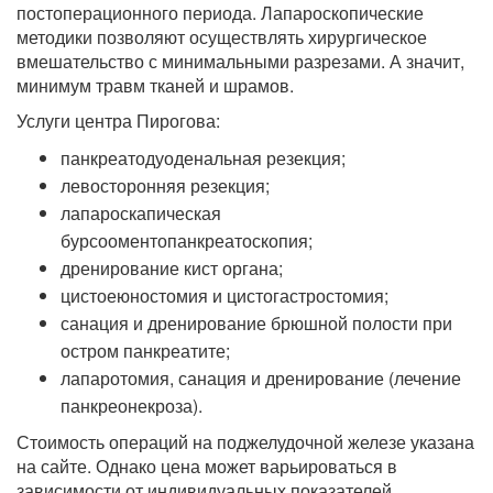
постоперационного периода. Лапароскопические
методики позволяют осуществлять хирургическое
вмешательство с минимальными разрезами. А значит,
минимум травм тканей и шрамов.
Услуги центра Пирогова:
панкреатодуоденальная резекция;
левосторонняя резекция;
лапароскапическая
бурсооментопанкреатоскопия;
дренирование кист органа;
цистоеюностомия и цистогастростомия;
санация и дренирование брюшной полости при
остром панкреатите;
лапаротомия, санация и дренирование (лечение
панкреонекроза).
Стоимость операций на поджелудочной железе указана
на сайте. Однако цена может варьироваться в
зависимости от индивидуальных показателей