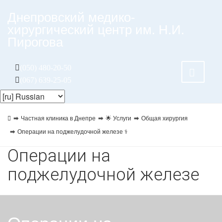
Днепровский медико-
хирургический центр им. Н.И.
Пирогова
(050) 480-20-50
(067) 639-25-05
Частная клиника в Днепре
🌟 Услуги
Общая хирургия
Операции на поджелудочной железе ⚕️
Операции на
поджелудочной железе