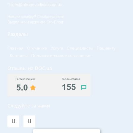
info@pirogov-clinic.com.ua
Нашли ошибку? Сообщите нам!
Выделите и нажмите Ctr+Enter
Разделы
Главная
О клинике
Услуги
Специалисты
Пациенту
Контакты
Пользовательское соглашение
Отзывы на DOC.ua
Следуйте за нами